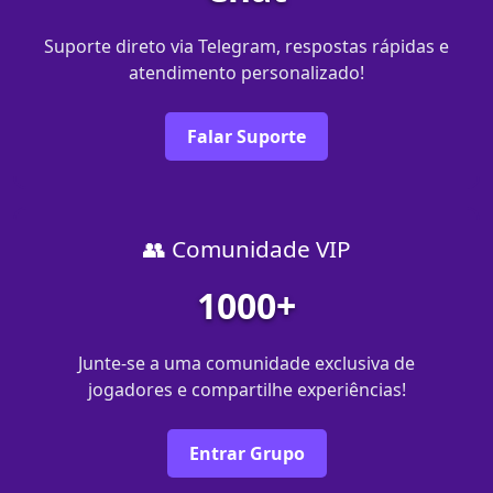
Suporte direto via Telegram, respostas rápidas e
atendimento personalizado!
Falar Suporte
👥 Comunidade VIP
1000+
Junte-se a uma comunidade exclusiva de
jogadores e compartilhe experiências!
Entrar Grupo