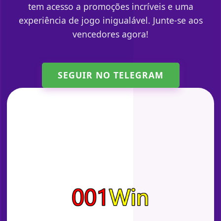
tem acesso a promoções incríveis e uma
experiência de jogo inigualável. Junte-se aos
vencedores agora!
SEGUIR NO TELEGRAM