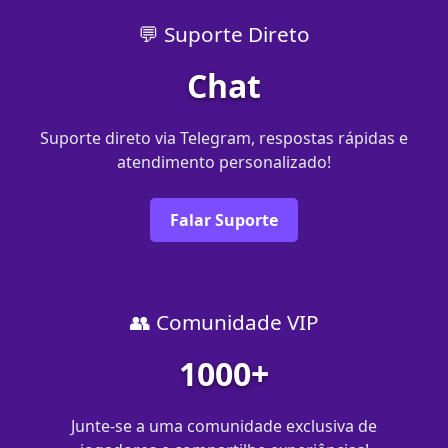
💬 Suporte Direto
Chat
Suporte direto via Telegram, respostas rápidas e
atendimento personalizado!
Falar Suporte
👥 Comunidade VIP
1000+
Junte-se a uma comunidade exclusiva de