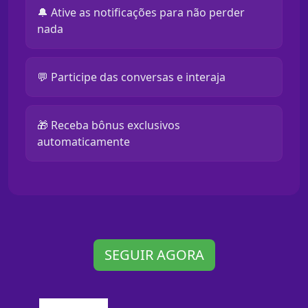
🔔 Ative as notificações para não perder
nada
💬 Participe das conversas e interaja
🎁 Receba bônus exclusivos
automaticamente
SEGUIR AGORA