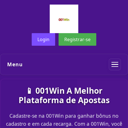
Login
Registrar-se
Menu
📱 001Win A Melhor
Plataforma de Apostas
Cadastre-se na 001Win para ganhar bônus no
cadastro e em cada recarga. Com a 001Win, você