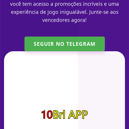
você tem acesso a promoções incríveis e uma
experiência de jogo inigualável. Junte-se aos
vencedores agora!
SEGUIR NO TELEGRAM