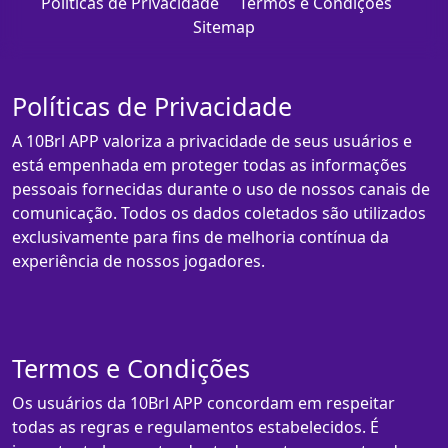
Políticas de Privacidade
Termos e Condições
Sitemap
Políticas de Privacidade
A 10Brl APP valoriza a privacidade de seus usuários e
está empenhada em proteger todas as informações
pessoais fornecidas durante o uso de nossos canais de
comunicação. Todos os dados coletados são utilizados
exclusivamente para fins de melhoria contínua da
experiência de nossos jogadores.
Termos e Condições
Os usuários da 10Brl APP concordam em respeitar
todas as regras e regulamentos estabelecidos. É