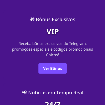
🎁 Bônus Exclusivos
VIP
Receba bônus exclusivos do Telegram,
promoções especiais e códigos promocionais
únicos!
Ver Bônus
📢 Notícias em Tempo Real
24/7