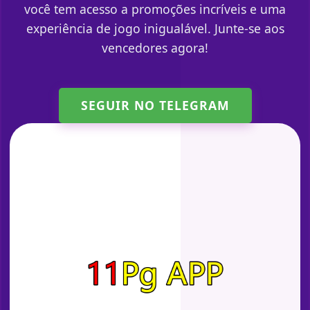
você tem acesso a promoções incríveis e uma
experiência de jogo inigualável. Junte-se aos
vencedores agora!
SEGUIR NO TELEGRAM