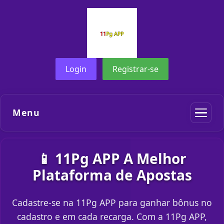
Login
Registrar-se
Menu
📱 11Pg APP A Melhor
Plataforma de Apostas
Cadastre-se na 11Pg APP para ganhar bônus no
cadastro e em cada recarga. Com a 11Pg APP,