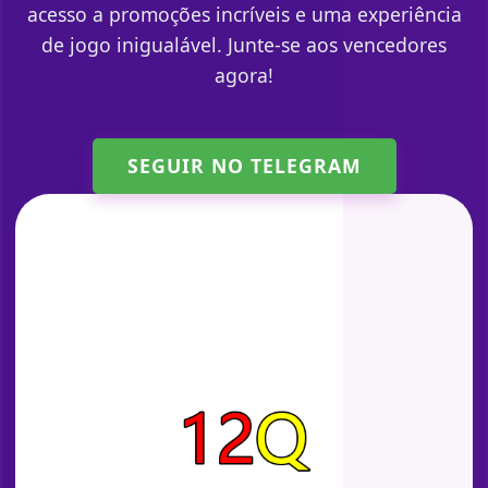
acesso a promoções incríveis e uma experiência
de jogo inigualável. Junte-se aos vencedores
agora!
SEGUIR NO TELEGRAM