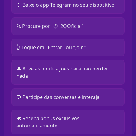
📱 Baixe o app Telegram no seu dispositivo
🔍 Procure por "@12QOficial"
👆 Toque em "Entrar" ou "Join"
🔔 Ative as notificações para não perder
nada
💬 Participe das conversas e interaja
🎁 Receba bônus exclusivos
automaticamente