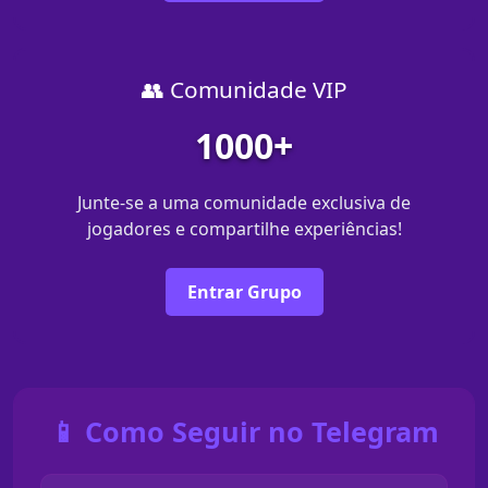
👥 Comunidade VIP
1000+
Junte-se a uma comunidade exclusiva de
jogadores e compartilhe experiências!
Entrar Grupo
📱 Como Seguir no Telegram