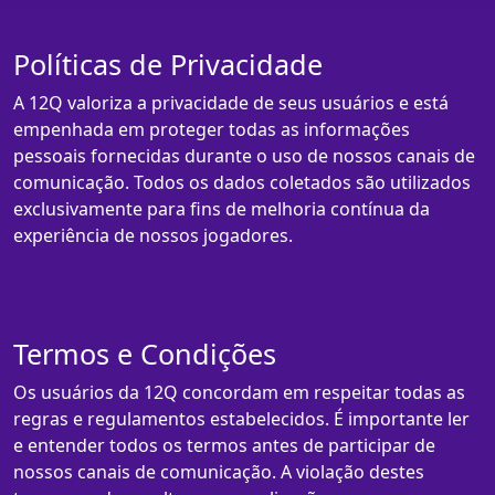
Políticas de Privacidade
A 12Q valoriza a privacidade de seus usuários e está
empenhada em proteger todas as informações
pessoais fornecidas durante o uso de nossos canais de
comunicação. Todos os dados coletados são utilizados
exclusivamente para fins de melhoria contínua da
experiência de nossos jogadores.
Termos e Condições
Os usuários da 12Q concordam em respeitar todas as
regras e regulamentos estabelecidos. É importante ler
e entender todos os termos antes de participar de
nossos canais de comunicação. A violação destes