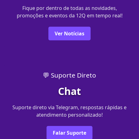
Fique por dentro de todas as novidades,
promoções e eventos da 12Q em tempo real!
Ver Notícias
💬 Suporte Direto
Chat
Suporte direto via Telegram, respostas rápidas e
atendimento personalizado!
Falar Suporte