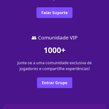
Falar Suporte
👥 Comunidade VIP
1000+
Junte-se a uma comunidade exclusiva de
jogadores e compartilhe experiências!
Entrar Grupo