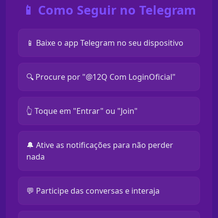
📱 Como Seguir no Telegram
📱 Baixe o app Telegram no seu dispositivo
🔍 Procure por "@12Q Com LoginOficial"
👆 Toque em "Entrar" ou "Join"
🔔 Ative as notificações para não perder
nada
💬 Participe das conversas e interaja