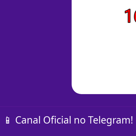
📱 Canal Oficial no Telegram!