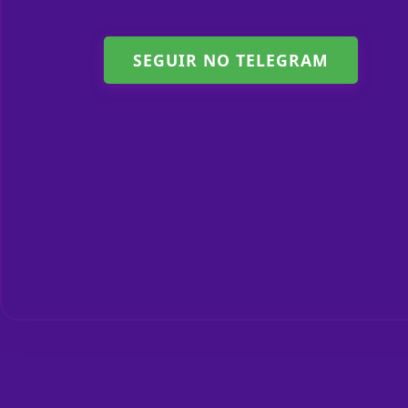
SEGUIR NO TELEGRAM