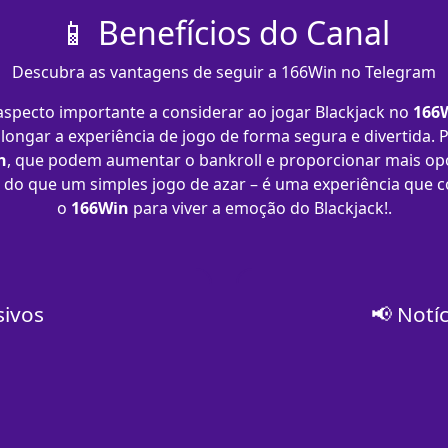
📱 Benefícios do Canal
Descubra as vantagens de seguir a 166Win no Telegram
aspecto importante a considerar ao jogar Blackjack no
166
ongar a experiência de jogo de forma segura e divertida. P
n
, que podem aumentar o bankroll e proporcionar mais op
s do que um simples jogo de azar – é uma experiência que 
o
166Win
para viver a emoção do Blackjack!.
sivos
📢 Notí