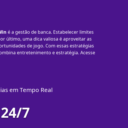
Win
é a gestão de banca. Estabelecer limites
or último, uma dica valiosa é aproveitar as
ortunidades de jogo. Com essas estratégias
combina entretenimento e estratégia. Acesse
cias em Tempo Real
24/7