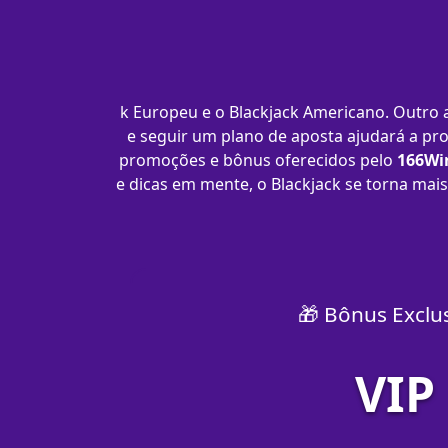
k Europeu e o Blackjack Americano. Outro 
e seguir um plano de aposta ajudará a prol
promoções e bônus oferecidos pelo
166Wi
e dicas em mente, o Blackjack se torna mai
🎁 Bônus Exclu
VIP