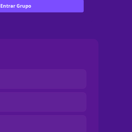
Entrar Grupo