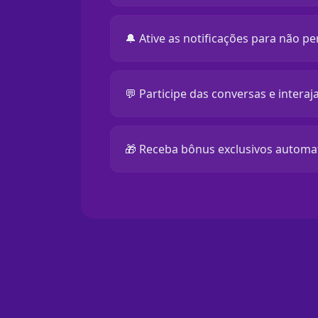
🔔 Ative as notificações para não p
💬 Participe das conversas e interaj
🎁 Receba bônus exclusivos autom