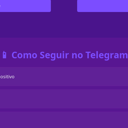
e
📱 Como Seguir no Telegram
ositivo