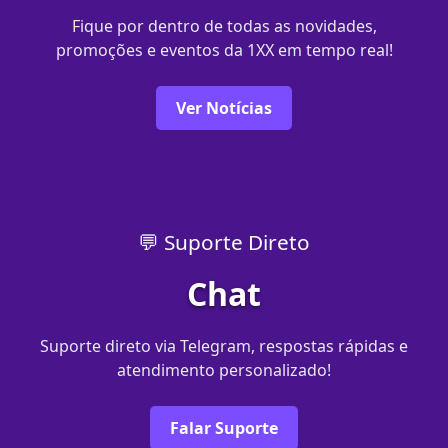
Fique por dentro de todas as novidades,
promoções e eventos da 1XX em tempo real!
Ver Notícias
💬 Suporte Direto
Chat
Suporte direto via Telegram, respostas rápidas e
atendimento personalizado!
Falar Suporte