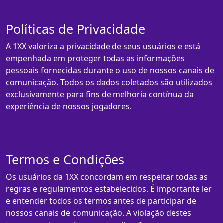
Políticas de Privacidade
A 1XX valoriza a privacidade de seus usuários e está
empenhada em proteger todas as informações
pessoais fornecidas durante o uso de nossos canais de
comunicação. Todos os dados coletados são utilizados
exclusivamente para fins de melhoria contínua da
experiência de nossos jogadores.
Termos e Condições
Os usuários da 1XX concordam em respeitar todas as
regras e regulamentos estabelecidos. É importante ler
e entender todos os termos antes de participar de
nossos canais de comunicação. A violação destes