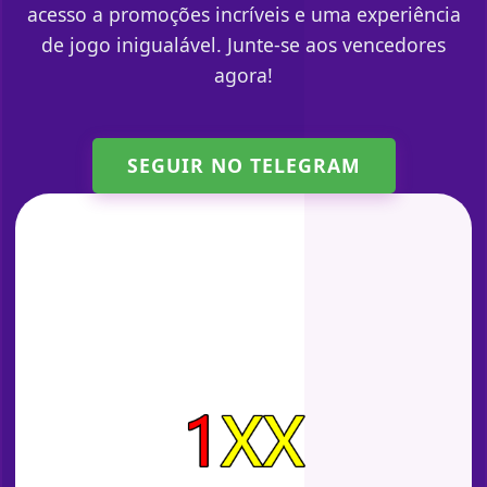
acesso a promoções incríveis e uma experiência
de jogo inigualável. Junte-se aos vencedores
agora!
SEGUIR NO TELEGRAM