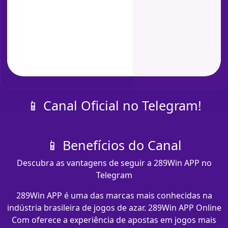
📱 Canal Oficial no Telegram!
📱 Benefícios do Canal
Descubra as vantagens de seguir a 289Win APP no
Telegram
289Win APP é uma das marcas mais conhecidas na
indústria brasileira de jogos de azar. 289Win APP Online
Com oferece a experiência de apostas em jogos mais