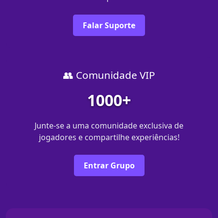
Falar Suporte
👥 Comunidade VIP
1000+
Junte-se a uma comunidade exclusiva de
jogadores e compartilhe experiências!
Entrar Grupo