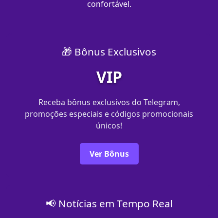
confortável.
🎁 Bônus Exclusivos
VIP
Receba bônus exclusivos do Telegram,
promoções especiais e códigos promocionais
únicos!
Ver Bônus
📢 Notícias em Tempo Real