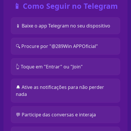
📱 Como Seguir no Telegram
📱 Baixe o app Telegram no seu dispositivo
🔍 Procure por "@289Win APPOficial"
👆 Toque em "Entrar" ou "Join"
🔔 Ative as notificações para não perder
nada
💬 Participe das conversas e interaja