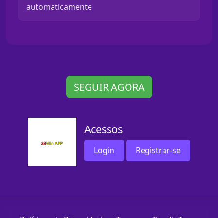
automaticamente
SEGUIR AGORA
Acessos
Login
Registrar-se