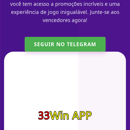
você tem acesso a promoções incríveis e uma
experiência de jogo inigualável. Junte-se aos
vencedores agora!
SEGUIR NO TELEGRAM