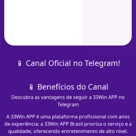
📱 Canal Oficial no Telegram!
📱 Benefícios do Canal
Descubra as vantagens de seguir a 33Win APP no
Telegram
A 33Win APP é uma plataforma profissional com anos
de experiência; a 33Win APP Brasil prioriza o serviço e a
qualidade, oferecendo entretenimento de alto nível.