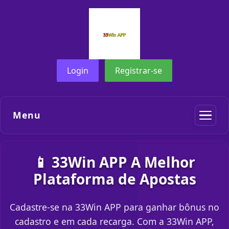
Login
Registrar-se
Menu
📱 33Win APP A Melhor
Plataforma de Apostas
Cadastre-se na 33Win APP para ganhar bônus no
cadastro e em cada recarga. Com a 33Win APP,