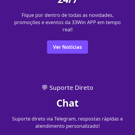
Fique por dentro de todas as novidades,
promoções e eventos da 33Win APP em tempo
real!
Ver Notícias
💬 Suporte Direto
Chat
Suporte direto via Telegram, respostas rápidas e
atendimento personalizado!