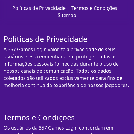
Políticas de Privacidade
Termos e Condições
Sitemap
Políticas de Privacidade
A 357 Games Login valoriza a privacidade de seus
usuários e está empenhada em proteger todas as
informações pessoais fornecidas durante o uso de
nossos canais de comunicação. Todos os dados
coletados são utilizados exclusivamente para fins de
melhoria contínua da experiência de nossos jogadores.
Termos e Condições
Os usuários da 357 Games Login concordam em