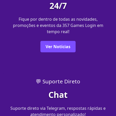
24/7
Fique por dentro de todas as novidades,
promoções e eventos da 357 Games Login em
tempo real!
Ver Notícias
💬 Suporte Direto
Chat
Suporte direto via Telegram, respostas rápidas e
atendimento personalizado!