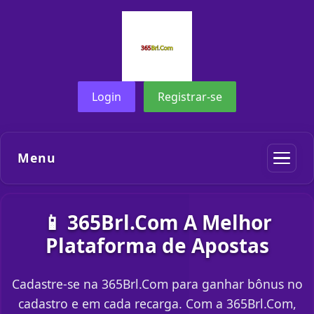
Login
Registrar-se
Menu
📱 365Brl.Com A Melhor
Plataforma de Apostas
Cadastre-se na 365Brl.Com para ganhar bônus no
cadastro e em cada recarga. Com a 365Brl.Com,