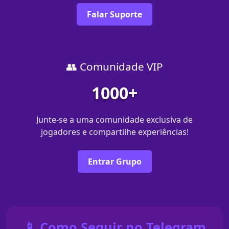
Falar Suporte
👥 Comunidade VIP
1000+
Junte-se a uma comunidade exclusiva de
jogadores e compartilhe experiências!
Entrar Grupo
📱 Como Seguir no Telegram