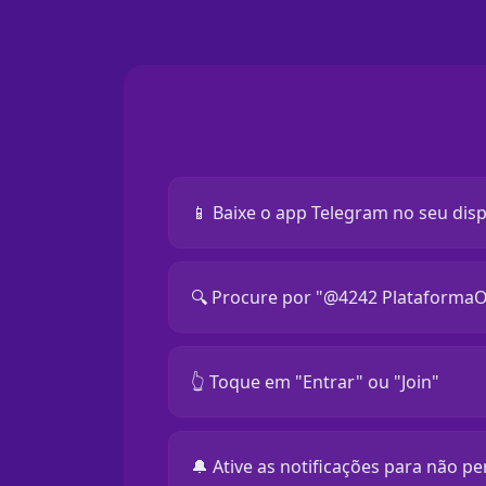
📱 Baixe o app Telegram no seu disp
🔍 Procure por "@4242 PlataformaOf
👆 Toque em "Entrar" ou "Join"
🔔 Ative as notificações para não p