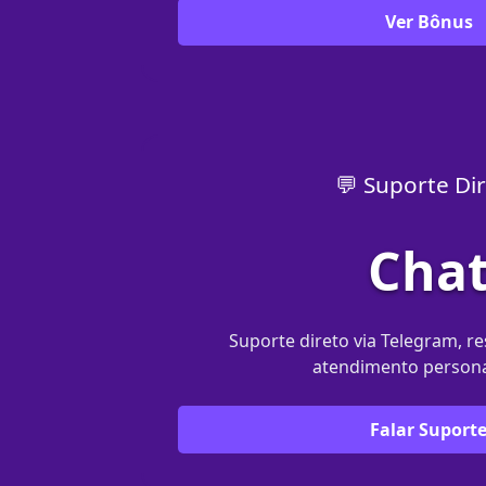
Ver Bônus
💬 Suporte Di
Cha
Suporte direto via Telegram, r
atendimento persona
Falar Suport