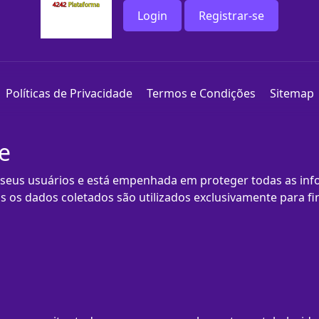
Login
Registrar-se
Políticas de Privacidade
Termos e Condições
Sitemap
de
e seus usuários e está empenhada em proteger todas as in
 os dados coletados são utilizados exclusivamente para fi