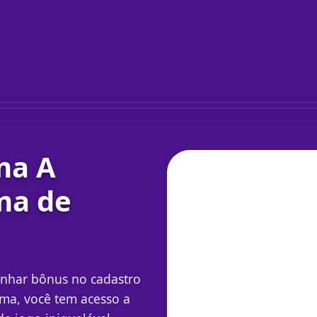
ma A
ma de
anhar bônus no cadastro
ma, você tem acesso a