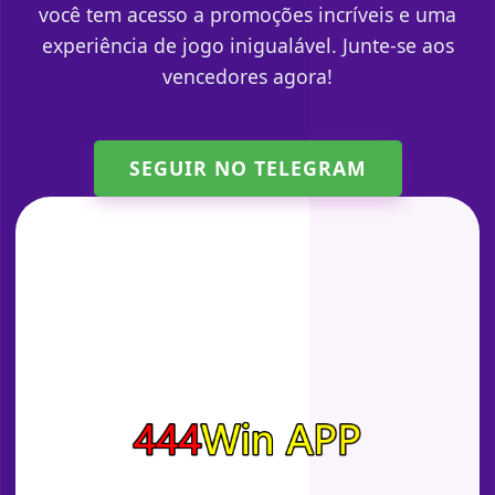
você tem acesso a promoções incríveis e uma
experiência de jogo inigualável. Junte-se aos
vencedores agora!
SEGUIR NO TELEGRAM