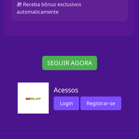
🎁 Receba bônus exclusivos
automaticamente
SEGUIR AGORA
Acessos
Login
Registrar-se