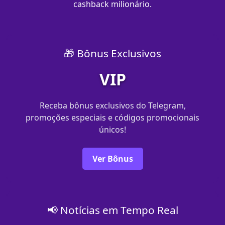
cashback milionário.
🎁 Bônus Exclusivos
VIP
Receba bônus exclusivos do Telegram,
promoções especiais e códigos promocionais
únicos!
Ver Bônus
📢 Notícias em Tempo Real