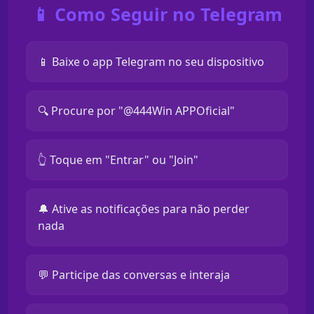
📱 Como Seguir no Telegram
📱 Baixe o app Telegram no seu dispositivo
🔍 Procure por "@444Win APPOficial"
👆 Toque em "Entrar" ou "Join"
🔔 Ative as notificações para não perder
nada
💬 Participe das conversas e interaja