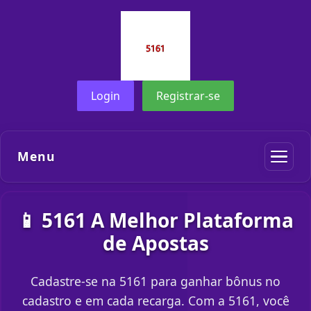
Login
Registrar-se
Menu
📱 5161 A Melhor Plataforma
de Apostas
Cadastre-se na 5161 para ganhar bônus no
cadastro e em cada recarga. Com a 5161, você