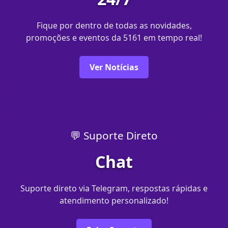
Fique por dentro de todas as novidades,
promoções e eventos da 5161 em tempo real!
Ver Notícias
💬 Suporte Direto
Chat
Suporte direto via Telegram, respostas rápidas e
atendimento personalizado!