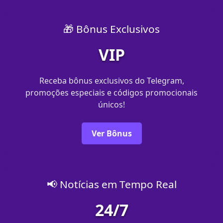
🎁 Bônus Exclusivos
VIP
Receba bônus exclusivos do Telegram,
promoções especiais e códigos promocionais
únicos!
Ver Bônus
📢 Notícias em Tempo Real
24/7