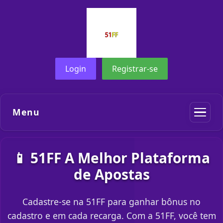
Login
Registrar-se
Menu
📱 51FF A Melhor Plataforma
de Apostas
Cadastre-se na 51FF para ganhar bônus no
cadastro e em cada recarga. Com a 51FF, você tem