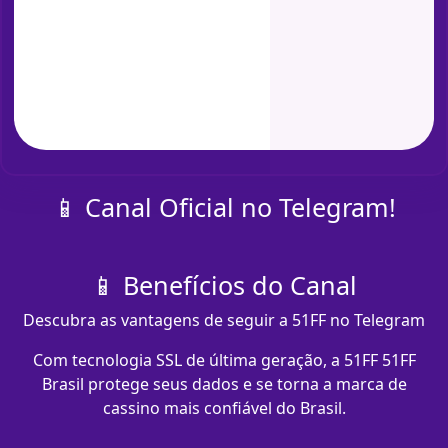
📱 Canal Oficial no Telegram!
📱 Benefícios do Canal
Descubra as vantagens de seguir a 51FF no Telegram
Com tecnologia SSL de última geração, a 51FF 51FF
Brasil protege seus dados e se torna a marca de
cassino mais confiável do Brasil.