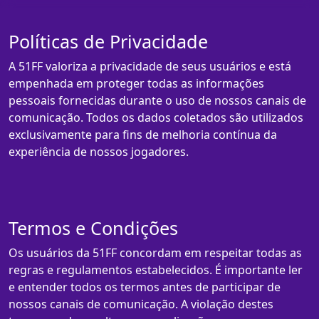
Políticas de Privacidade
A 51FF valoriza a privacidade de seus usuários e está
empenhada em proteger todas as informações
pessoais fornecidas durante o uso de nossos canais de
comunicação. Todos os dados coletados são utilizados
exclusivamente para fins de melhoria contínua da
experiência de nossos jogadores.
Termos e Condições
Os usuários da 51FF concordam em respeitar todas as
regras e regulamentos estabelecidos. É importante ler
e entender todos os termos antes de participar de
nossos canais de comunicação. A violação destes