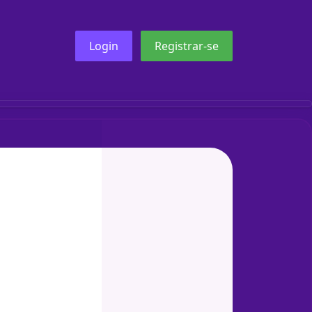
Login
Registrar-se