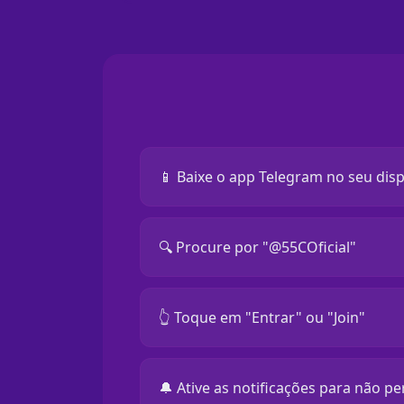
📱 Baixe o app Telegram no seu disp
🔍 Procure por "@55COficial"
👆 Toque em "Entrar" ou "Join"
🔔 Ative as notificações para não p