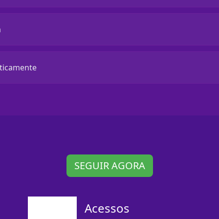
a
aticamente
SEGUIR AGORA
Acessos