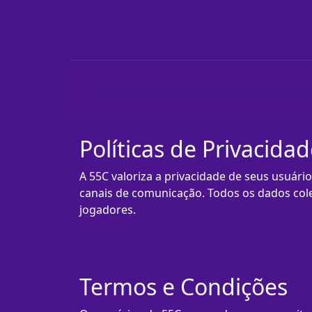
Políticas de Privacida
A 55C valoriza a privacidade de seus usuár
canais de comunicação. Todos os dados cole
jogadores.
Termos e Condições