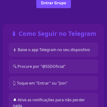
Entrar Grupo
📱 Como Seguir no Telegram
📱 Baixe o app Telegram no seu dispositivo
🔍 Procure por "@55DOficial"
👆 Toque em "Entrar" ou "Join"
🔔 Ative as notificações para não perder
nada