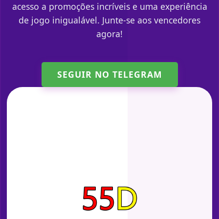
acesso a promoções incríveis e uma experiência
de jogo inigualável. Junte-se aos vencedores
agora!
SEGUIR NO TELEGRAM