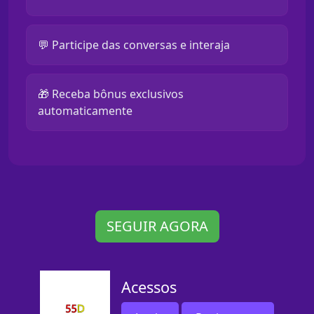
💬 Participe das conversas e interaja
🎁 Receba bônus exclusivos
automaticamente
SEGUIR AGORA
Acessos