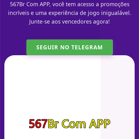
567Br Com APP, você tem acesso a promoções
incríveis e uma experiência de jogo inigualável.
Junte-se aos vencedores agora!
SEGUIR NO TELEGRAM