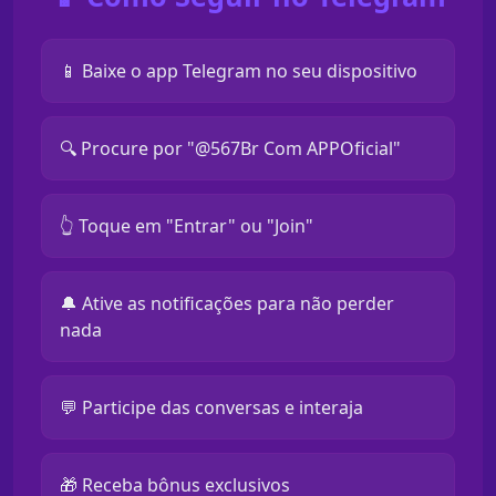
📱 Baixe o app Telegram no seu dispositivo
🔍 Procure por "@567Br Com APPOficial"
👆 Toque em "Entrar" ou "Join"
🔔 Ative as notificações para não perder
nada
💬 Participe das conversas e interaja
🎁 Receba bônus exclusivos