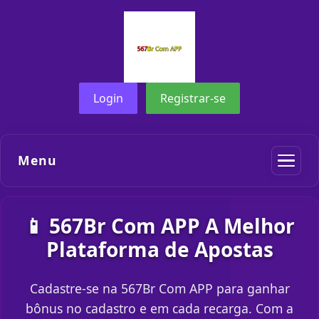
Login
Registrar-se
Menu
📱 567Br Com APP A Melhor
Plataforma de Apostas
Cadastre-se na 567Br Com APP para ganhar
bônus no cadastro e em cada recarga. Com a