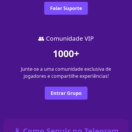
Falar Suporte
👥 Comunidade VIP
1000+
Junte-se a uma comunidade exclusiva de
jogadores e compartilhe experiências!
Entrar Grupo
📱 Como Seguir no Telegram