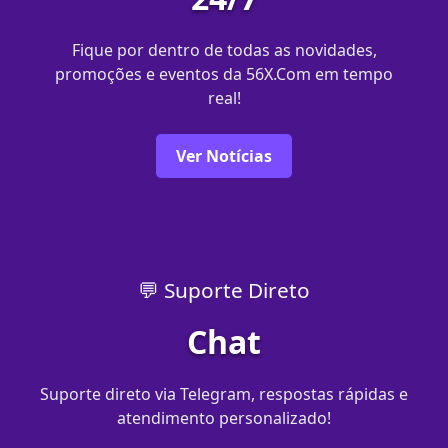
Fique por dentro de todas as novidades,
promoções e eventos da 56X.Com em tempo
real!
Ver Notícias
💬 Suporte Direto
Chat
Suporte direto via Telegram, respostas rápidas e
atendimento personalizado!