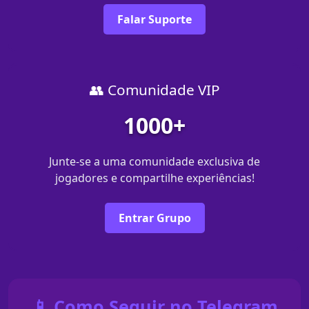
Falar Suporte
👥 Comunidade VIP
1000+
Junte-se a uma comunidade exclusiva de
jogadores e compartilhe experiências!
Entrar Grupo
📱 Como Seguir no Telegram