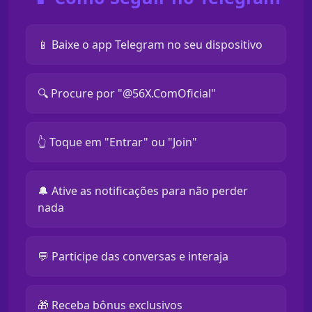
📱 Baixe o app Telegram no seu dispositivo
🔍 Procure por "@56X.ComOficial"
👆 Toque em "Entrar" ou "Join"
🔔 Ative as notificações para não perder
nada
💬 Participe das conversas e interaja
🎁 Receba bônus exclusivos