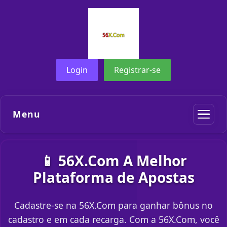
Login
Registrar-se
Menu
📱 56X.Com A Melhor
Plataforma de Apostas
Cadastre-se na 56X.Com para ganhar bônus no
cadastro e em cada recarga. Com a 56X.Com, você