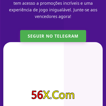
tem acesso a promoções incríveis e uma
experiência de jogo inigualável. Junte-se aos
vencedores agora!
SEGUIR NO TELEGRAM