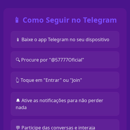
📱 Como Seguir no Telegram
📱 Baixe o app Telegram no seu dispositivo
🔍 Procure por "@57777Oficial"
👆 Toque em "Entrar" ou "Join"
🔔 Ative as notificações para não perder
nada
💬 Participe das conversas e interaja