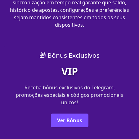
sincronização em tempo real garante que saldo,
histórico de apostas, configurações e preferências
sejam mantidos consistentes em todos os seus
dispositivos.
🎁 Bônus Exclusivos
VIP
Receba bônus exclusivos do Telegram,
promoções especiais e códigos promocionais
únicos!
Ver Bônus