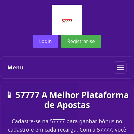
Login
Registrar-se
Menu
📱 57777 A Melhor Plataforma
de Apostas
Cadastre-se na 57777 para ganhar bônus no
cadastro e em cada recarga. Com a 57777, você