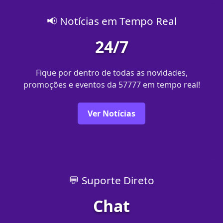
📢 Notícias em Tempo Real
24/7
Fique por dentro de todas as novidades,
promoções e eventos da 57777 em tempo real!
Ver Notícias
💬 Suporte Direto
Chat