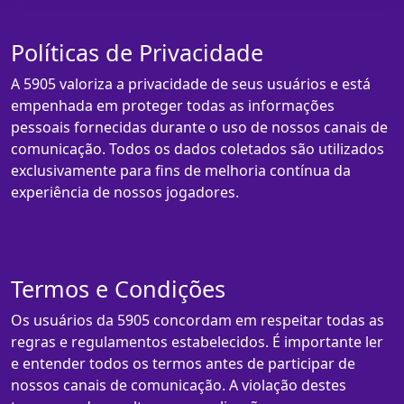
Políticas de Privacidade
A 5905 valoriza a privacidade de seus usuários e está
empenhada em proteger todas as informações
pessoais fornecidas durante o uso de nossos canais de
comunicação. Todos os dados coletados são utilizados
exclusivamente para fins de melhoria contínua da
experiência de nossos jogadores.
Termos e Condições
Os usuários da 5905 concordam em respeitar todas as
regras e regulamentos estabelecidos. É importante ler
e entender todos os termos antes de participar de
nossos canais de comunicação. A violação destes