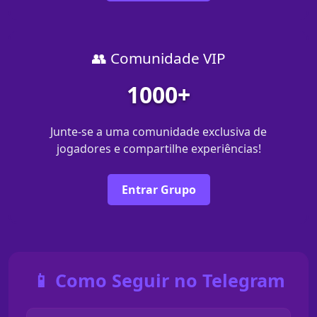
👥 Comunidade VIP
1000+
Junte-se a uma comunidade exclusiva de
jogadores e compartilhe experiências!
Entrar Grupo
📱 Como Seguir no Telegram