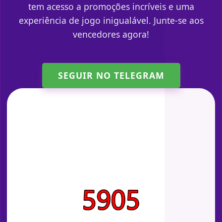
tem acesso a promoções incríveis e uma
experiência de jogo inigualável. Junte-se aos
vencedores agora!
SEGUIR NO TELEGRAM