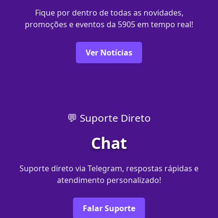
Fique por dentro de todas as novidades,
promoções e eventos da 5905 em tempo real!
Ver Notícias
💬 Suporte Direto
Chat
Suporte direto via Telegram, respostas rápidas e
atendimento personalizado!
Falar Suporte