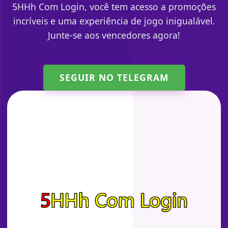
5HHh Com Login, você tem acesso a promoções
incríveis e uma experiência de jogo inigualável.
Junte-se aos vencedores agora!
SEGUIR NO TELEGRAM