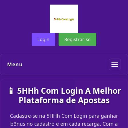
Login
Registrar-se
Menu
📱 5HHh Com Login A Melhor
Plataforma de Apostas
Cadastre-se na 5HHh Com Login para ganhar
bônus no cadastro e em cada recarga. Com a