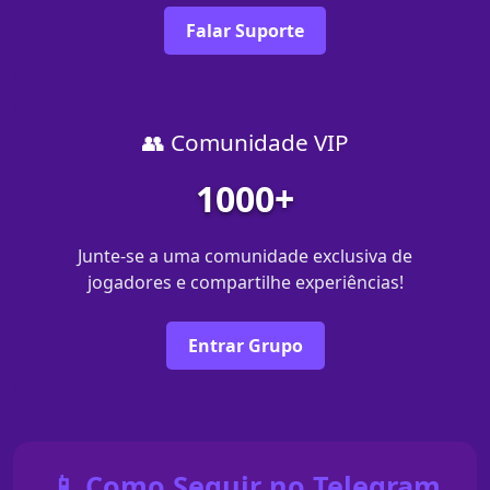
Falar Suporte
👥 Comunidade VIP
1000+
Junte-se a uma comunidade exclusiva de
jogadores e compartilhe experiências!
Entrar Grupo
📱 Como Seguir no Telegram