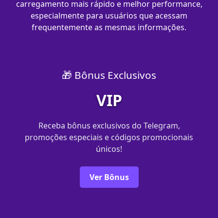
carregamento mais rápido e melhor performance,
especialmente para usuários que acessam
frequentemente as mesmas informações.
🎁 Bônus Exclusivos
VIP
Receba bônus exclusivos do Telegram,
promoções especiais e códigos promocionais
únicos!
Ver Bônus