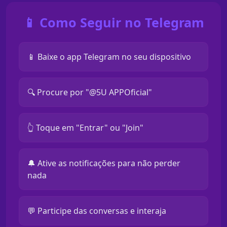
📱 Como Seguir no Telegram
📱 Baixe o app Telegram no seu dispositivo
🔍 Procure por "@5U APPOficial"
👆 Toque em "Entrar" ou "Join"
🔔 Ative as notificações para não perder
nada
💬 Participe das conversas e interaja