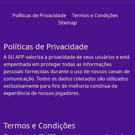
Políticas de Privacidade
Termos e Condições
Sitemap
Políticas de Privacidade
A 5U APP valoriza a privacidade de seus usuários e está
empenhada em proteger todas as informações
pessoais fornecidas durante o uso de nossos canais de
comunicação. Todos os dados coletados são utilizados
exclusivamente para fins de melhoria contínua da
experiência de nossos jogadores.
Termos e Condições