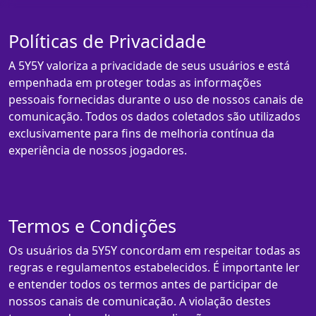
Políticas de Privacidade
A 5Y5Y valoriza a privacidade de seus usuários e está
empenhada em proteger todas as informações
pessoais fornecidas durante o uso de nossos canais de
comunicação. Todos os dados coletados são utilizados
exclusivamente para fins de melhoria contínua da
experiência de nossos jogadores.
Termos e Condições
Os usuários da 5Y5Y concordam em respeitar todas as
regras e regulamentos estabelecidos. É importante ler
e entender todos os termos antes de participar de
nossos canais de comunicação. A violação destes