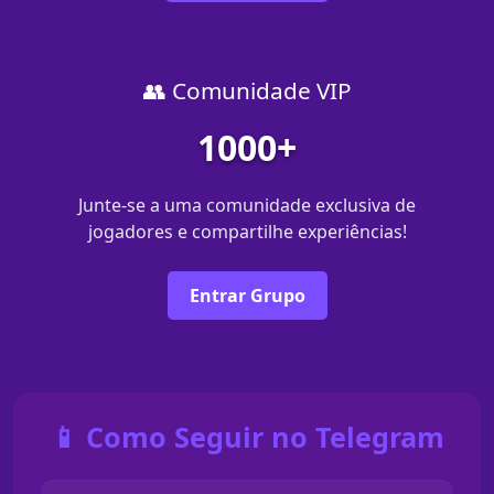
👥 Comunidade VIP
1000+
Junte-se a uma comunidade exclusiva de
jogadores e compartilhe experiências!
Entrar Grupo
📱 Como Seguir no Telegram