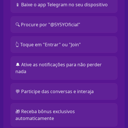
📱 Baixe o app Telegram no seu dispositivo
🔍 Procure por "@5Y5YOficial"
👆 Toque em "Entrar" ou "Join"
🔔 Ative as notificações para não perder
nada
💬 Participe das conversas e interaja
🎁 Receba bônus exclusivos
automaticamente