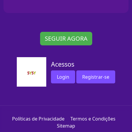
SEGUIR AGORA
Acessos
Login
Registrar-se
Políticas de Privacidade
Termos e Condições
Sitemap