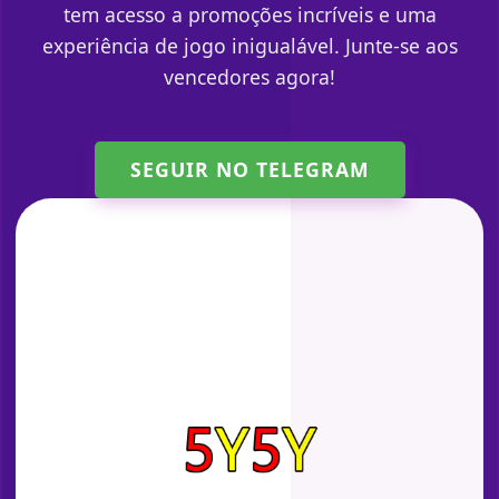
tem acesso a promoções incríveis e uma
experiência de jogo inigualável. Junte-se aos
vencedores agora!
SEGUIR NO TELEGRAM