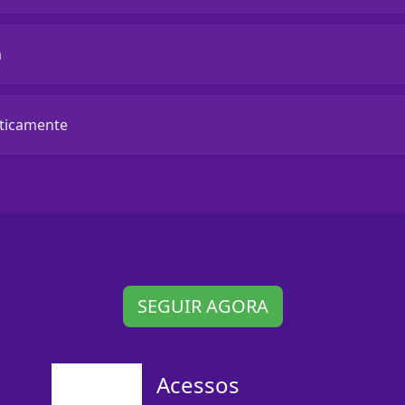
a
aticamente
SEGUIR AGORA
Acessos