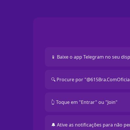
📱 Baixe o app Telegram no seu disp
🔍 Procure por "@615Bra.ComOficia
👆 Toque em "Entrar" ou "Join"
🔔 Ative as notificações para não p