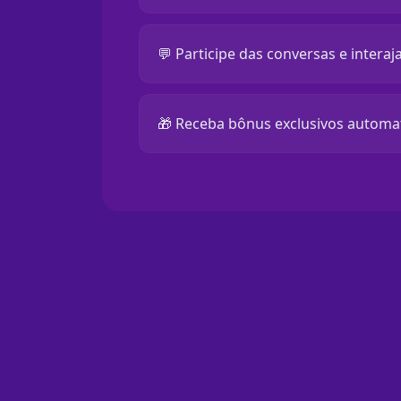
💬 Participe das conversas e interaj
🎁 Receba bônus exclusivos autom