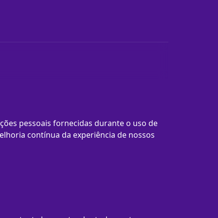
ções pessoais fornecidas durante o uso de
elhoria contínua da experiência de nossos