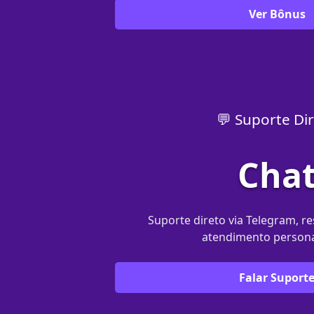
Ver Bônus
💬 Suporte Di
Cha
Suporte direto via Telegram, r
atendimento persona
Falar Suport