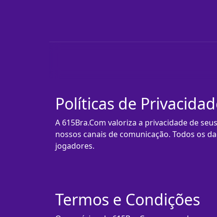
Políticas de Privacida
A 615Bra.Com valoriza a privacidade de se
nossos canais de comunicação. Todos os dad
jogadores.
Termos e Condições