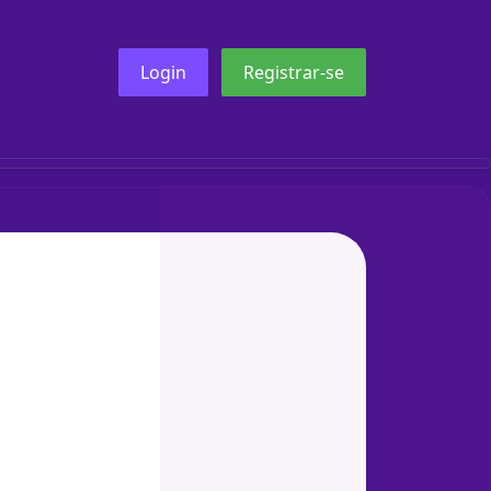
Login
Registrar-se