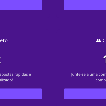
reto
👥 
t
espostas rápidas e
Junte-se a uma com
lizado!
compa
e