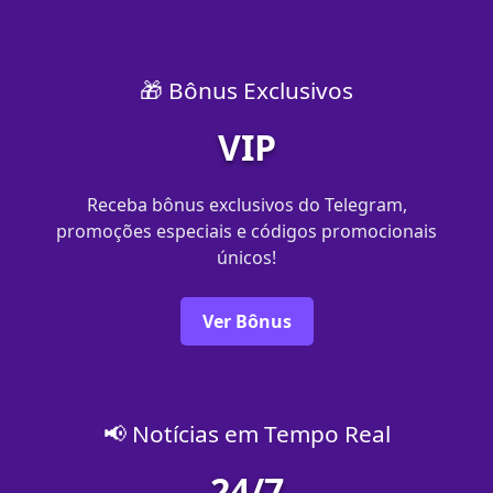
🎁 Bônus Exclusivos
VIP
Receba bônus exclusivos do Telegram,
promoções especiais e códigos promocionais
únicos!
Ver Bônus
📢 Notícias em Tempo Real
24/7