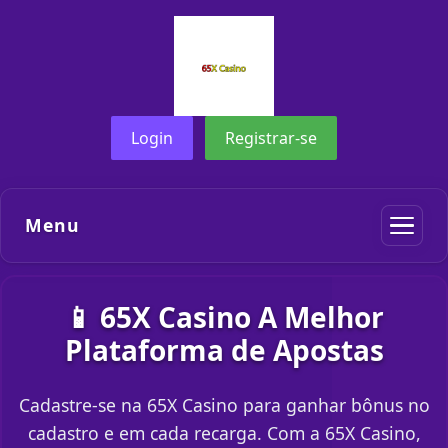
Login
Registrar-se
Menu
📱 65X Casino A Melhor
Plataforma de Apostas
Cadastre-se na 65X Casino para ganhar bônus no
cadastro e em cada recarga. Com a 65X Casino,