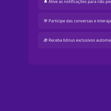
🔔 Ative as notificações para não p
💬 Participe das conversas e interaj
🎁 Receba bônus exclusivos autom