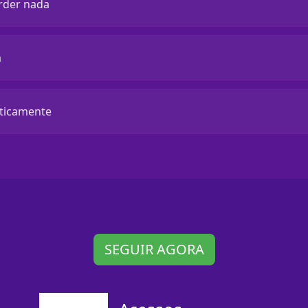
erder nada
a
aticamente
SEGUIR AGORA