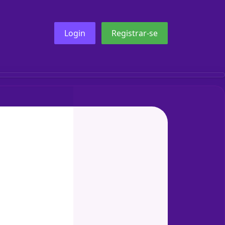
Login
Registrar-se