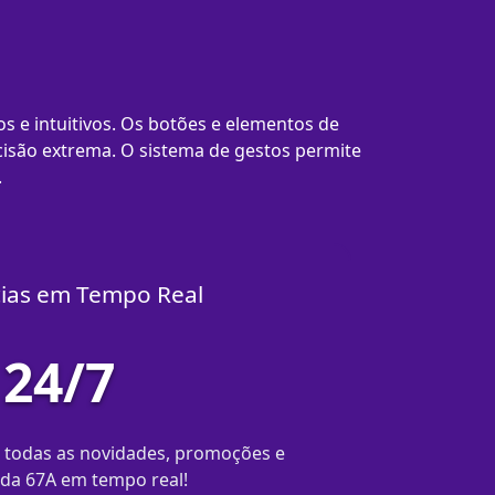
s e intuitivos. Os botões e elementos de
cisão extrema. O sistema de gestos permite
.
cias em Tempo Real
24/7
e todas as novidades, promoções e
 da 67A em tempo real!