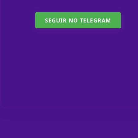
SEGUIR NO TELEGRAM