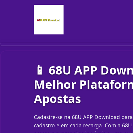
📱 68U APP Down
Melhor Platafor
Apostas
Cadastre-se na 68U APP Download para
cadastro e em cada recarga. Com a 68