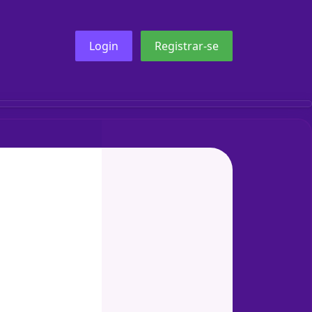
Login
Registrar-se