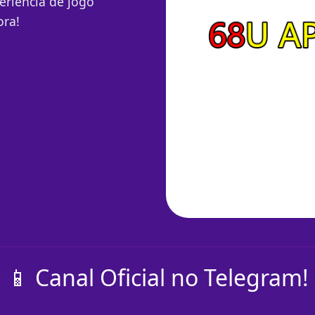
eriência de jogo
ora!
📱 Canal Oficial no Telegram!