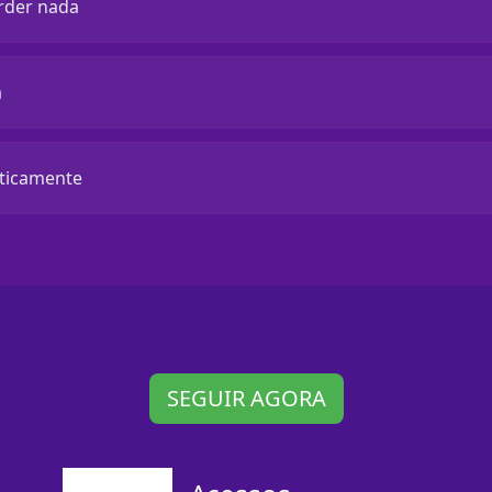
erder nada
a
aticamente
SEGUIR AGORA