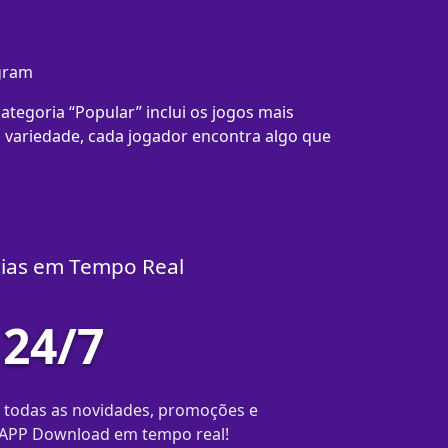
gram
egoria “Popular” inclui os jogos mais
a variedade, cada jogador encontra algo que
cias em Tempo Real
24/7
e todas as novidades, promoções e
 APP Download em tempo real!