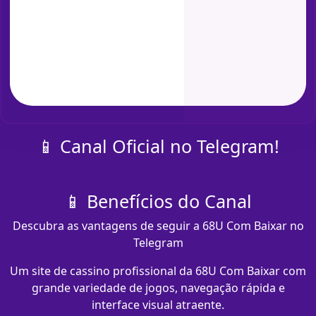
📱 Canal Oficial no Telegram!
📱 Benefícios do Canal
Descubra as vantagens de seguir a 68U Com Baixar no
Telegram
Um site de cassino profissional da 68U Com Baixar com
grande variedade de jogos, navegação rápida e
interface visual atraente.