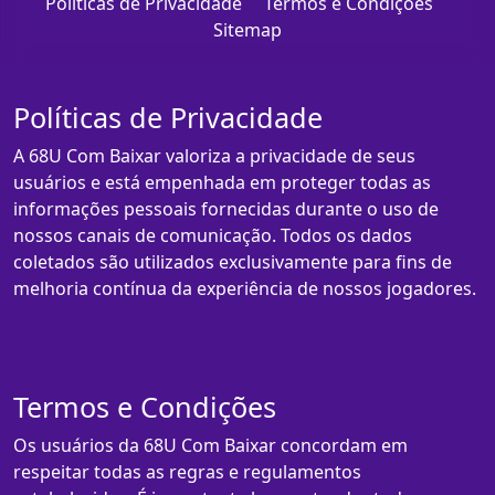
Políticas de Privacidade
Termos e Condições
Sitemap
Políticas de Privacidade
A 68U Com Baixar valoriza a privacidade de seus
usuários e está empenhada em proteger todas as
informações pessoais fornecidas durante o uso de
nossos canais de comunicação. Todos os dados
coletados são utilizados exclusivamente para fins de
melhoria contínua da experiência de nossos jogadores.
Termos e Condições
Os usuários da 68U Com Baixar concordam em
respeitar todas as regras e regulamentos