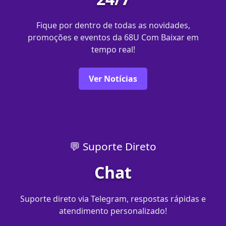
Fique por dentro de todas as novidades,
promoções e eventos da 68U Com Baixar em
tempo real!
Ver Notícias
💬 Suporte Direto
Chat
Suporte direto via Telegram, respostas rápidas e
atendimento personalizado!