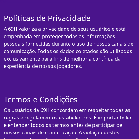
Políticas de Privacidade
A 69H valoriza a privacidade de seus usuários e está
empenhada em proteger todas as informações
pessoais fornecidas durante o uso de nossos canais de
comunicação. Todos os dados coletados são utilizados
exclusivamente para fins de melhoria contínua da
experiência de nossos jogadores.
Termos e Condições
Os usuários da 69H concordam em respeitar todas as
regras e regulamentos estabelecidos. É importante ler
e entender todos os termos antes de participar de
nossos canais de comunicação. A violação destes