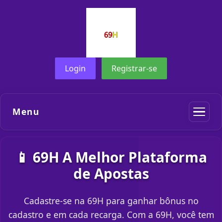
Login
Registrar-se
Menu
📱 69H A Melhor Plataforma
de Apostas
Cadastre-se na 69H para ganhar bônus no
cadastro e em cada recarga. Com a 69H, você tem