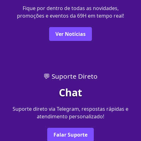
Fique por dentro de todas as novidades,
promoções e eventos da 69H em tempo real!
Ver Notícias
💬 Suporte Direto
Chat
Suporte direto via Telegram, respostas rápidas e
atendimento personalizado!
Falar Suporte