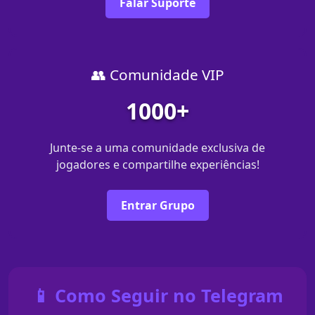
Falar Suporte
👥 Comunidade VIP
1000+
Junte-se a uma comunidade exclusiva de
jogadores e compartilhe experiências!
Entrar Grupo
📱 Como Seguir no Telegram