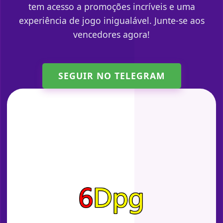
tem acesso a promoções incríveis e uma
experiência de jogo inigualável. Junte-se aos
vencedores agora!
SEGUIR NO TELEGRAM