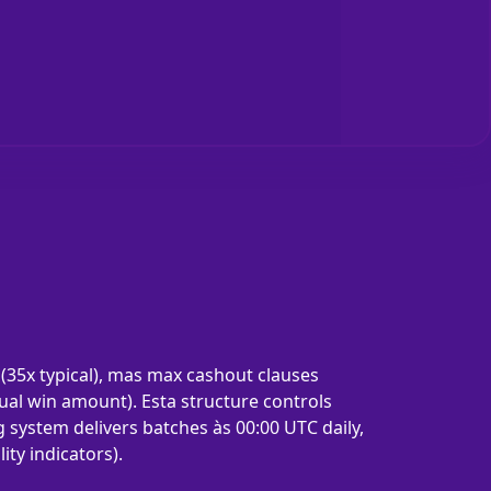
35x typical), mas max cashout clauses
al win amount). Esta structure controls
 system delivers batches às 00:00 UTC daily,
ity indicators).