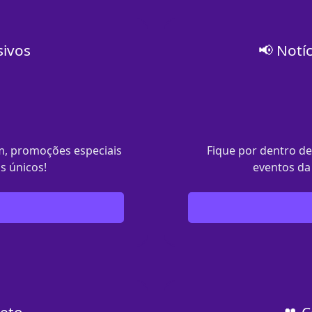
sivos
📢 Notí
m, promoções especiais
Fique por dentro d
s únicos!
eventos da
reto
👥 