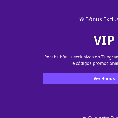
🎁 Bônus Exclu
VIP
Receba bônus exclusivos do Telegra
e códigos promocionai
Ver Bônus
💬 Suporte Di