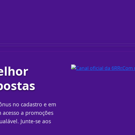
elhor
postas
ônus no cadastro e em
m acesso a promoções
ualável. Junte-se aos