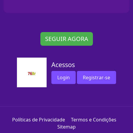
SEGUIR AGORA
Acessos
Login
Registrar-se
Políticas de Privacidade
Termos e Condições
Sitemap