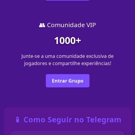
👥 Comunidade VIP
1000+
Junte-se a uma comunidade exclusiva de
jogadores e compartilhe experiências!
Entrar Grupo
📱 Como Seguir no Telegram