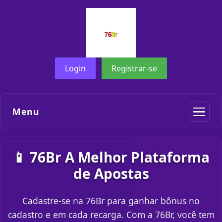
Login
Registrar-se
Menu
📱 76Br A Melhor Plataforma
de Apostas
Cadastre-se na 76Br para ganhar bônus no
cadastro e em cada recarga. Com a 76Br, você tem