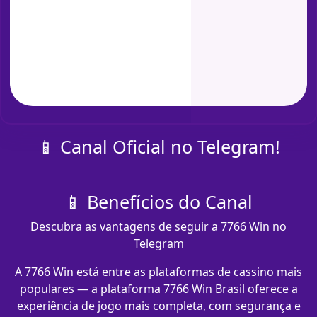
📱 Canal Oficial no Telegram!
📱 Benefícios do Canal
Descubra as vantagens de seguir a 7766 Win no
Telegram
A 7766 Win está entre as plataformas de cassino mais
populares — a plataforma 7766 Win Brasil oferece a
experiência de jogo mais completa, com segurança e