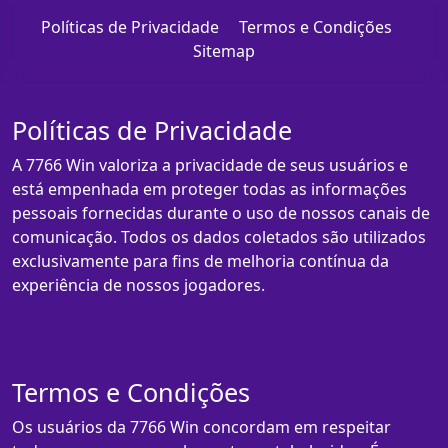
Políticas de Privacidade
Termos e Condições
Sitemap
Políticas de Privacidade
A 7766 Win valoriza a privacidade de seus usuários e
está empenhada em proteger todas as informações
pessoais fornecidas durante o uso de nossos canais de
comunicação. Todos os dados coletados são utilizados
exclusivamente para fins de melhoria contínua da
experiência de nossos jogadores.
Termos e Condições
Os usuários da 7766 Win concordam em respeitar