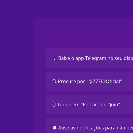
📱 Baixe o app Telegram no seu disp
🔍 Procure por "@777BrOficial"
👆 Toque em "Entrar" ou "Join"
🔔 Ative as notificações para não p