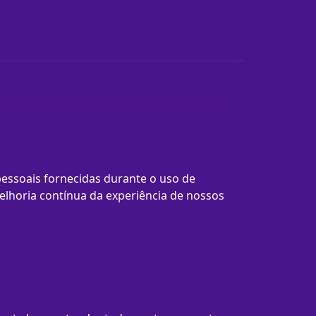
pessoais fornecidas durante o uso de
elhoria contínua da experiência de nossos