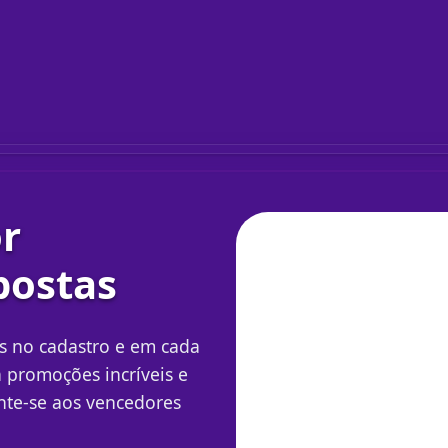
or
postas
s no cadastro e em cada
 promoções incríveis e
unte-se aos vencedores