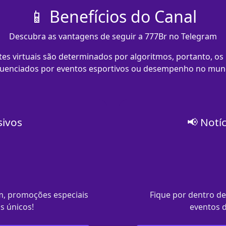
📱 Benefícios do Canal
Descubra as vantagens de seguir a 777Br no Telegram
es virtuais são determinados por algoritmos, portanto, os 
fluenciados por eventos esportivos ou desempenho no mund
sivos
📢 Notí
m, promoções especiais
Fique por dentro d
s únicos!
eventos 