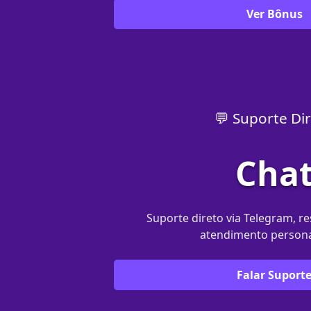
Ver Bônus
💬 Suporte Di
Cha
Suporte direto via Telegram, r
atendimento persona
Falar Suport