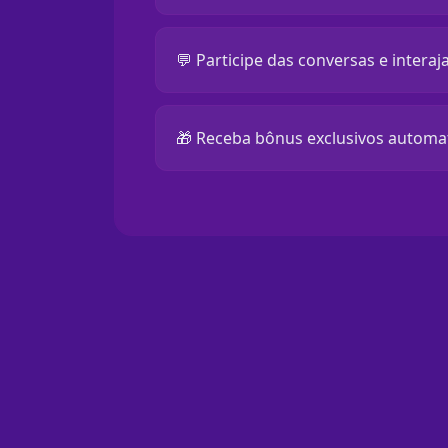
💬 Participe das conversas e interaj
🎁 Receba bônus exclusivos autom