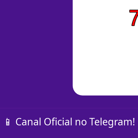
📱 Canal Oficial no Telegram!