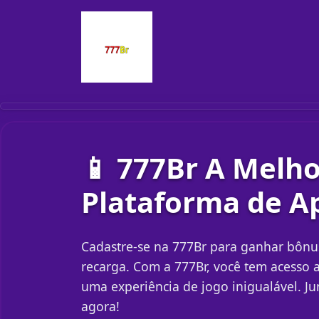
📱 777Br A Melh
Plataforma de A
Cadastre-se na 777Br para ganhar bônu
recarga. Com a 777Br, você tem acesso a
uma experiência de jogo inigualável. J
agora!