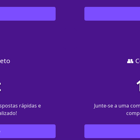
reto
👥 
t
espostas rápidas e
Junte-se a uma com
lizado!
compa
e