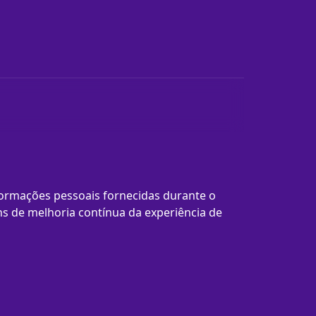
formações pessoais fornecidas durante o
ns de melhoria contínua da experiência de