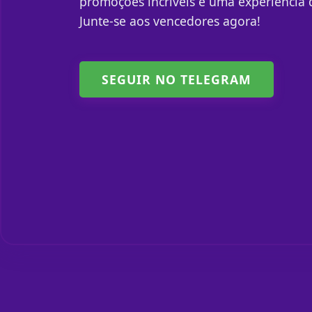
promoções incríveis e uma experiência d
Junte-se aos vencedores agora!
SEGUIR NO TELEGRAM