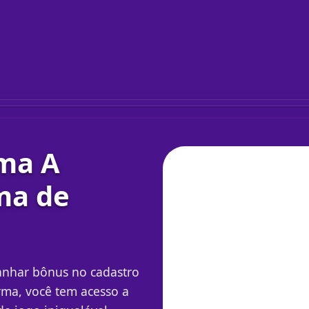
rma A
ma de
anhar bônus no cadastro
rma, você tem acesso a