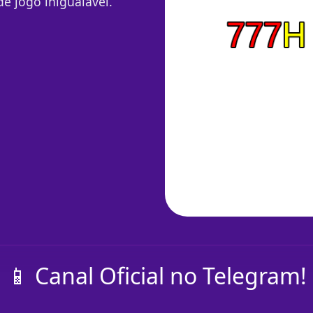
e jogo inigualável.
📱 Canal Oficial no Telegram!