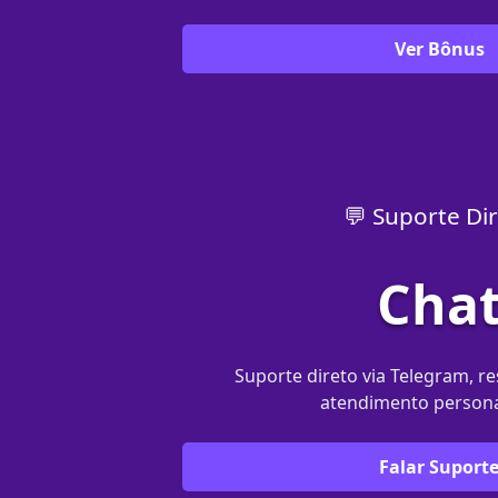
Ver Bônus
💬 Suporte Di
Cha
Suporte direto via Telegram, r
atendimento persona
Falar Suport