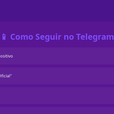
📱 Como Seguir no Telegram
ositivo
icial"