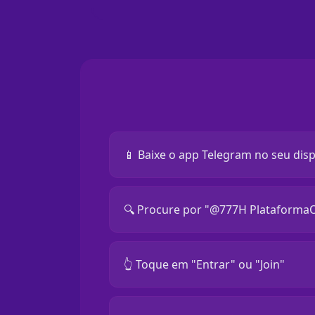
📱 Baixe o app Telegram no seu disp
🔍 Procure por "@777H PlataformaOf
👆 Toque em "Entrar" ou "Join"