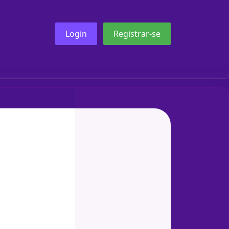
Login
Registrar-se