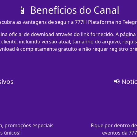
📱 Benefícios do Canal
scubra as vantagens de seguir a 777H Plataforma no Teleg
ina oficial de download através do link fornecido. A págin
liente, incluindo versão atual, tamanho do arquivo, requis
nload é completamente gratuito e não requer registro pré
sivos
📢 Notí
m, promoções especiais
Fique por dentro d
s únicos!
eventos da 77