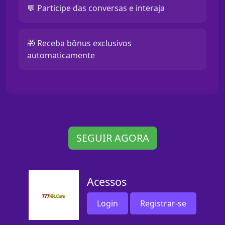
💬 Participe das conversas e interaja
🎁 Receba bônus exclusivos
automaticamente
SEGUIR AGORA
Acessos
Login
Registrar-se