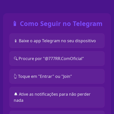
📱 Como Seguir no Telegram
📱 Baixe o app Telegram no seu dispositivo
🔍 Procure por "@777RR.ComOficial"
👆 Toque em "Entrar" ou "Join"
🔔 Ative as notificações para não perder
nada