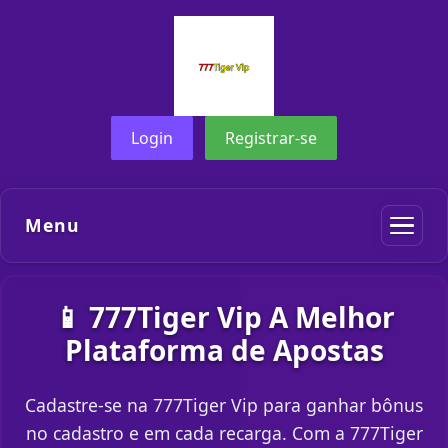
Login
Registrar-se
Menu
📱 777Tiger Vip A Melhor
Plataforma de Apostas
Cadastre-se na 777Tiger Vip para ganhar bônus
no cadastro e em cada recarga. Com a 777Tiger