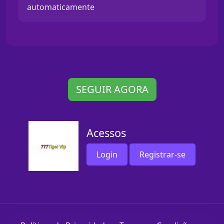
automaticamente
SEGUIR AGORA
Acessos
Login
Registrar-se