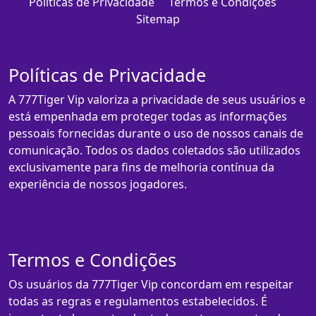
Políticas de Privacidade
Termos e Condições
Sitemap
Políticas de Privacidade
A 777Tiger Vip valoriza a privacidade de seus usuários e
está empenhada em proteger todas as informações
pessoais fornecidas durante o uso de nossos canais de
comunicação. Todos os dados coletados são utilizados
exclusivamente para fins de melhoria contínua da
experiência de nossos jogadores.
Termos e Condições
Os usuários da 777Tiger Vip concordam em respeitar
todas as regras e regulamentos estabelecidos. É