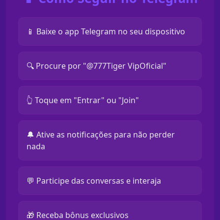
📱 Baixe o app Telegram no seu dispositivo
🔍 Procure por "@777Tiger VipOficial"
👆 Toque em "Entrar" ou "Join"
🔔 Ative as notificações para não perder
nada
💬 Participe das conversas e interaja
🎁 Receba bônus exclusivos