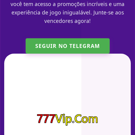
você tem acesso a promoções incríveis e uma
experiência de jogo inigualável. Junte-se aos
vencedores agora!
SEGUIR NO TELEGRAM