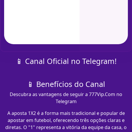
📱 Canal Oficial no Telegram!
📱 Benefícios do Canal
Descubra as vantagens de seguir a 777Vip.Com no
Telegram
A aposta 1X2 é a forma mais tradicional e popular de
apostar em futebol, oferecendo três opções claras e
diretas. O "1" representa a vitória da equipe da casa, o