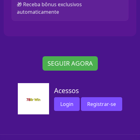
🎁 Receba bônus exclusivos
automaticamente
SEGUIR AGORA
Acessos
Login
Registrar-se