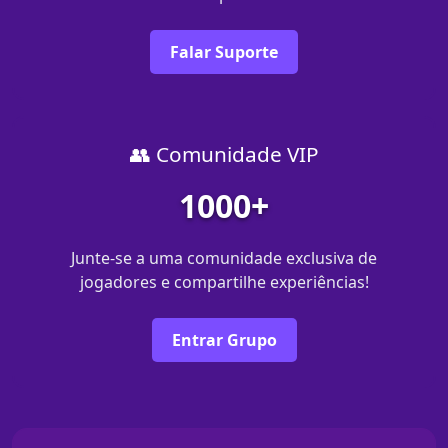
Falar Suporte
👥 Comunidade VIP
1000+
Junte-se a uma comunidade exclusiva de
jogadores e compartilhe experiências!
Entrar Grupo