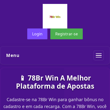
Login
Registrar-se
Menu
📱 78Br Win A Melhor
Plataforma de Apostas
Cadastre-se na 78Br Win para ganhar bônus no
cadastro e em cada recarga. Com a 78Br Win, você