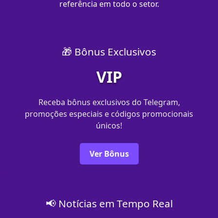
referência em todo o setor.
🎁 Bônus Exclusivos
VIP
Receba bônus exclusivos do Telegram,
promoções especiais e códigos promocionais
únicos!
Ver Bônus
📢 Notícias em Tempo Real