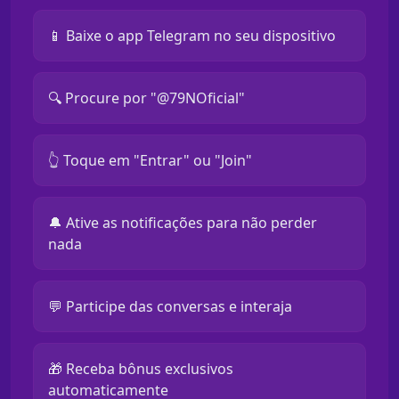
📱 Baixe o app Telegram no seu dispositivo
🔍 Procure por "@79NOficial"
👆 Toque em "Entrar" ou "Join"
🔔 Ative as notificações para não perder
nada
💬 Participe das conversas e interaja
🎁 Receba bônus exclusivos
automaticamente