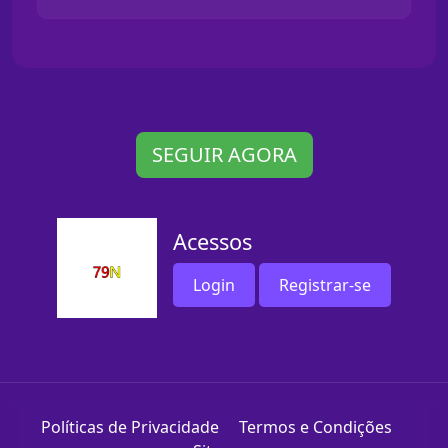
SEGUIR AGORA
Acessos
Login
Registrar-se
Políticas de Privacidade
Termos e Condições