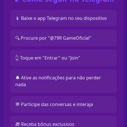
📱 Baixe o app Telegram no seu dispositivo
🔍 Procure por "@79R GameOficial"
👆 Toque em "Entrar" ou "Join"
🔔 Ative as notificações para não perder
nada
💬 Participe das conversas e interaja
🎁 Receba bônus exclusivos