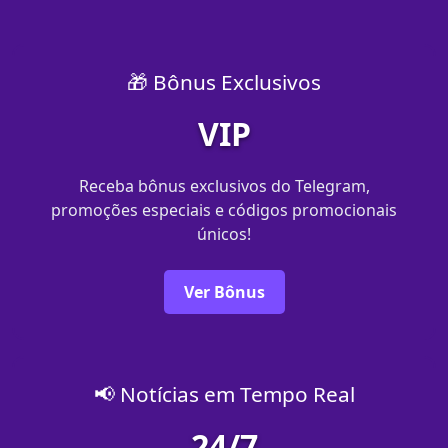
🎁 Bônus Exclusivos
VIP
Receba bônus exclusivos do Telegram,
promoções especiais e códigos promocionais
únicos!
Ver Bônus
📢 Notícias em Tempo Real
24/7