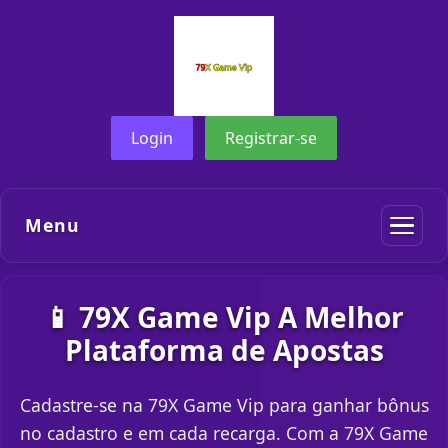
Login
Registrar-se
Menu
📱 79X Game Vip A Melhor
Plataforma de Apostas
Cadastre-se na 79X Game Vip para ganhar bônus
no cadastro e em cada recarga. Com a 79X Game