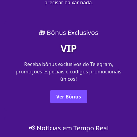
precisar baixar nada.
🎁 Bônus Exclusivos
VIP
Receba bônus exclusivos do Telegram,
promoções especiais e códigos promocionais
únicos!
Ver Bônus
📢 Notícias em Tempo Real