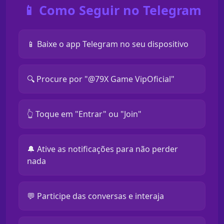
📱 Como Seguir no Telegram
📱 Baixe o app Telegram no seu dispositivo
🔍 Procure por "@79X Game VipOficial"
👆 Toque em "Entrar" ou "Join"
🔔 Ative as notificações para não perder
nada
💬 Participe das conversas e interaja