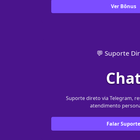
Ver Bônus
💬 Suporte Di
Cha
Suporte direto via Telegram, r
atendimento persona
Falar Suport