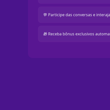
💬 Participe das conversas e interaj
🎁 Receba bônus exclusivos autom