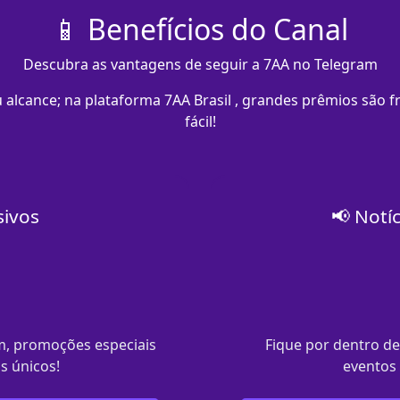
📱 Benefícios do Canal
Descubra as vantagens de seguir a 7AA no Telegram
 alcance; na plataforma 7AA Brasil , grandes prêmios são 
fácil!
sivos
📢 Notí
m, promoções especiais
Fique por dentro d
s únicos!
eventos