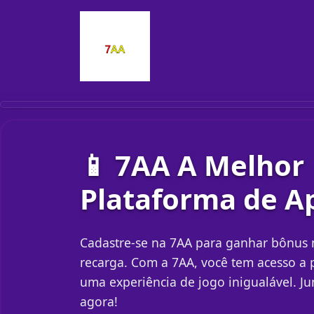
📱 7AA A Melhor
Plataforma de A
Cadastre-se na 7AA para ganhar bônus 
recarga. Com a 7AA, você tem acesso a 
uma experiência de jogo inigualável. J
agora!